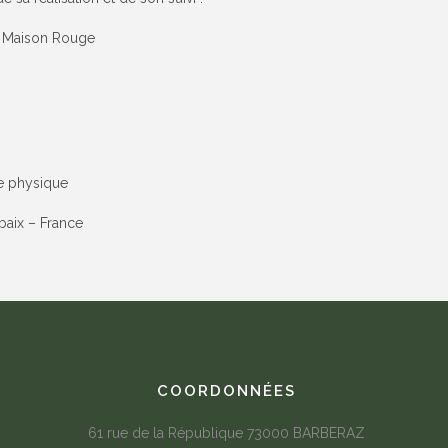
a Maison Rouge
ne physique
aix – France
COORDONNÉES
61 rue de la République 73000 BARBERAZ